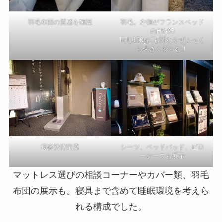
羽毛布団の質感を確認
羽毛。左側がフランスベッド
のHS-95
同じ100gにも関わらずふっく
ら大きく膨らむ！
寝姿勢測定器
シーツ、ベッドパッド、ピロ
ーケースも展示
マットレス選びの相談コーナーやカバー類、羽毛
布団の展示も。寝具まで含めて睡眠環境を考えら
れる構成でした。