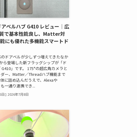
 ドアベルハブ G410 レビュー｜広
質で基本性能良し、Matter対
機能にも優れた多機能スマートド
r対応のドアベルが少しずつ増えてきたなか
raから登場した新フラッグシップが「ド
G410」です。 175°の超広角カメラと
ー、Matter／Threadハブ機能まで
体に詰め込んだうえで、Alexaや
tとも一通り連携でき...
月5日
2026年7月8日