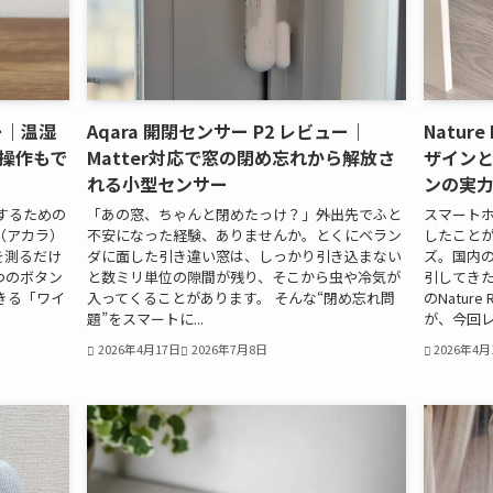
ュー｜温湿
Aqara 開閉センサー P2 レビュー｜
Natur
操作もで
Matter対応で窓の閉め忘れから解放さ
ザイン
れる小型センサー
ンの実
するための
「あの窓、ちゃんと閉めたっけ？」――外出先でふと
スマート
a（アカラ）
不安になった経験、ありませんか。とくにベラン
したことが
を測るだけ
ダに面した引き違い窓は、しっかり引き込まない
ズ。国内
つのボタン
と数ミリ単位の隙間が残り、そこから虫や冷気が
引してきた
きる「ワイ
入ってくることがあります。 そんな“閉め忘れ問
のNatu
題”をスマートに...
が、今回レビ
2026年4月17日
2026年7月8日
2026年4月