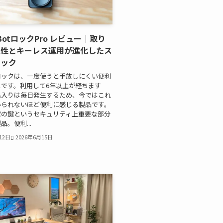
hBotロックPro レビュー｜取り
定性とキーレス運用が進化したス
ロック
ロックは、一度使うと手放しにくい便利
です。利用して6年以上が経ちます
出入りは毎日発生するため、今ではこれ
いられないほど便利に感じる製品です。
家の鍵というセキュリティ上重要な部分
。便利...
12日
2026年6月15日