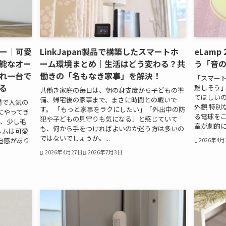
ビュー｜可愛
LinkJapan製品で構築したスマートホ
eLam
能なオー
ーム環境まとめ｜生活はどう変わる？共
う「音
れ一台で
働きの「名もなき家事」を解決！
「スマー
る
難しそう
共働き家庭の毎日は、朝の身支度から子どもの準
てほしいのが
備、帰宅後の家事まで、まさに時間との戦いで
間で人気の
外観 特別
す。 「もっと家事をラクにしたい」「外出中の防
にやってき
る電球を
犯や子どもの見守りも気になる」と感じていて
は、少し毛
室が劇的に進
も、何から手をつければよいのか迷う方は多いの
ルムは可愛
ではないでしょうか。...
迫感があり
2026年4月
2026年4月27日
2026年7月3日