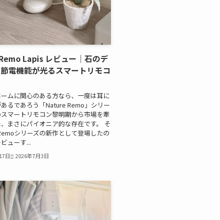
e Remo Lapis レビュー｜石のデ
と節電機能が光るスマートリモコ
力
ホームに関心のある方なら、一度は耳に
あるであろう「Nature Remo」シリー
のスマートリモコン黎明期から市場を牽
、まさにパイオニア的な存在です。 そ
re Remoシリーズの新作として登場したの
ューす...
17日
2026年7月3日