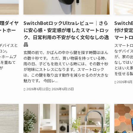
｜物理ダイヤ
SwitchBotロックUltraレビュー｜さら
Switc
ートホー
に安心感・安定感が増したスマートロッ
付け安
ク、日常利用の不安がなく文句なしの逸
マート
品
デバイスと
スマート
コン。
なデバイス
玄関の前で、かばんの中から鍵を探す時間はほん
ートホームブ
が、家の
の数十秒です。 ただ、買い物袋を持っている時、
化を重ねて
なしでは
雨の日、子どもを抱えている時には、その数十秒
が
とはいえ
が地味にストレスになります。スマートロック
を任せる製品
は、この鍵を取り出す動作を減らせるのが大きな
魅力です。 今回レ...
2026年6月
2026年6月12日
2026年6月15日