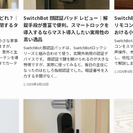
どれ？｜
SwitchBot 顔認証パッド レビュー｜解
Swit
開閉するタ
錠手段が豊富で便利。スマートロックを
リモコ
導入するならマスト導入したい実用性の
おける
高い逸品
小さな家事
Switch
ますが、
コンをス
SwitchBot 顔認証パッドは、SwitchBotロックシ
、意外と生
声操作、オ
リーズと組み合わせて使う、玄関外側用の認証デ
ーテンを導
し、他社
バイスです。 顔認証で鍵を開けられるのが大きな
作でカーテ
で解説し
特徴ですが、実際に使ってみると、毎日の主役に
なったのはむしろ指紋認証でした。暗証番号を入
2026年6月
力する手間がなく...
2026年6月26日