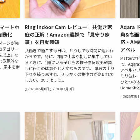
マートホ
Ring Indoor Cam レビュー｜共働き家
Aqara
自動化
庭の正解！Amazon連携で「見守り家
角&高画
事」を自動時短
応・AI
メージが強
アベル
カテゴリー
共働きで過ごす毎日は、どうしても時間に追われ
ん以上」な
がちです。特に、2階で仕事や朝活に集中してい
Matte
れる意外な
るときに、1階にいる子どもの様子を何度も確認
で、Aqa
朝、家中を歩
しに行くのは意外と大変なものです。 階段の上り
アベルハブ 
下りを繰り返すと、せっかくの集中力が途切れて
ミリ波レーダ
しまい、思うように...
ひとつの本
HomeKi
2026年5月8日
2026年7月8日
2026年5