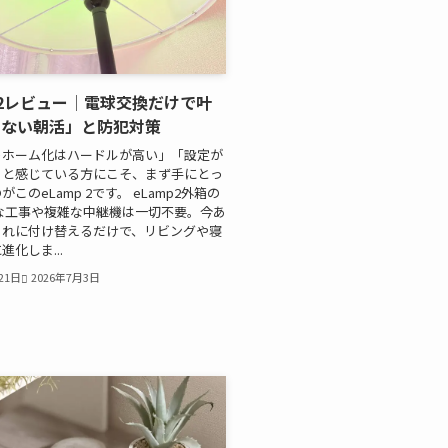
p 2レビュー│電球交換だけで叶
のない朝活」と防犯対策
トホーム化はハードルが高い」「設定が
」と感じている方にこそ、まず手にとっ
このeLamp 2です。 eLamp2外箱の
な工事や複雑な中継機は一切不要。今あ
これに付け替えるだけで、リビングや寝
化しま...
21日
2026年7月3日