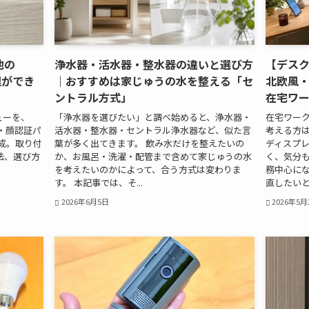
他の
浄水器・活水器・整水器の違いと選び方
【デス
理ができ
｜おすすめは家じゅうの水を整える「セ
北欧風
ントラル方式」
在宅ワ
ューを、
「浄水器を選びたい」と調べ始めると、浄水器・
在宅ワー
a・顔認証パ
活水器・整水器・セントラル浄水器など、似た言
考える方
構成。取り付
葉が多く出てきます。 飲み水だけを整えたいの
ディスプ
法、選び方
か、お風呂・洗濯・配管まで含めて家じゅうの水
く、気分も
を考えたいのかによって、合う方式は変わりま
務中心に
す。 本記事では、そ...
直したいと考
2026年6月5日
2026年5月