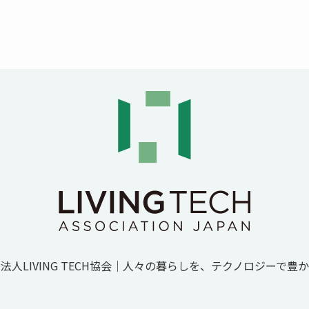
人LIVING TECH協会｜人
々
の
暮
ら
し
を
、
テ
ク
ノ
ロ
ジ
ー
で
豊
か