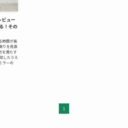
レビュー
る！その
る時間が長
周りを見直
方を満たす
を試したうえ
ミラーの
1