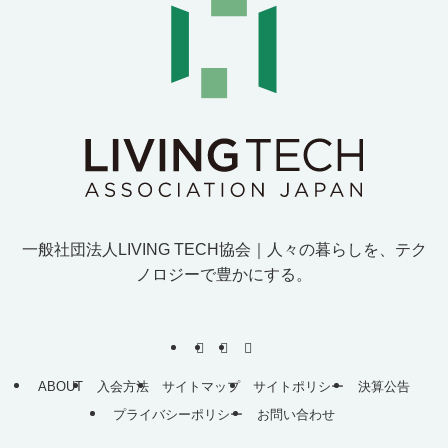
一般社団法人LIVING TECH協会｜人
々
の
暮
ら
し
を
、
テ
ク
ノ
ロ
ジ
ー
で
豊
か
に
す
る
。
ABOUT
入会方法
サイトマップ
サイトポリシー
決算公告
プライバシーポリシー
お問い合わせ