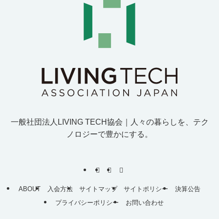
一般社団法人LIVING TECH協会｜人
々
の
暮
ら
し
を
、
テ
ク
ノ
ロ
ジ
ー
で
豊
か
に
す
る
。
ABOUT
入会方法
サイトマップ
サイトポリシー
決算公告
プライバシーポリシー
お問い合わせ