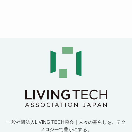
一般社団法人LIVING TECH協会｜人
々
の
暮
ら
し
を
、
テ
ク
ノ
ロ
ジ
ー
で
豊
か
に
す
る
。