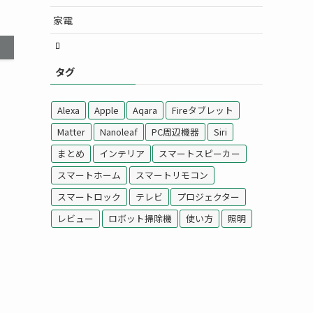
家電
タグ
Alexa
Apple
Aqara
Fireタブレット
Matter
Nanoleaf
PC周辺機器
Siri
まとめ
インテリア
スマートスピーカー
スマートホーム
スマートリモコン
スマートロック
テレビ
プロジェクター
レビュー
ロボット掃除機
使い方
照明