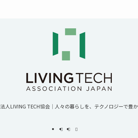
人LIVING TECH協会｜人
々
の
暮
ら
し
を
、
テ
ク
ノ
ロ
ジ
ー
で
豊
か