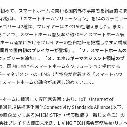
、国内で初めて、スマートホームに関わる国内外の事業者を網羅的に
2版は、「スマートホームソリューション」を14のカテゴリ
テゴリーは2種類、プレイヤーはのべ150社増えました。また、
ることで、スマートホーム普及率が約30%とスマートホーム後
トホーム産業におけるプレイヤーの空白地帯を把握しやすい構成
保業界で国内初のプレイヤーが登場」、「２．スマートホームの
SHaaS）」カテゴリーを追加」、「３．エネルギーマネジメント領域のプ
は、国内におけるスマートホームをソリューション提供する
エネルギーマネジメントのHEMS（当協会が定義する「スマートハウ
とスマートホームの融合が加速し始めています。
に精通した専門家集団であり、IoT（Internet of
準化団体Connectivity Standards Alliance(以下、
画企業でもあるX-HEMISTRY（代表取締役 新貝文将氏）の
プレイドの織田未来氏、LIVING TECH協会事務局長/リノ