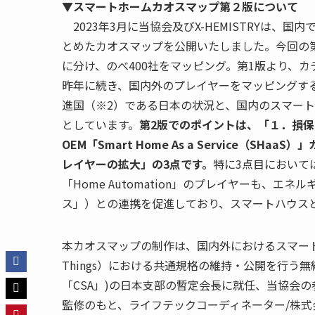
▼スマートホームカオスマップ第２版について
2023年3月に当協会及びX-HEMISTRYは
とめたカオスマップを公開いたしました。今回の第
に分け、のべ400社をマッピング。第1版より、カ
昨年に続き、国内外のプレイヤーをマッピングす
進国（※2）である日本の状況と、国内のスマー
としています。
第2版でのポイントは、「１．損
OEM「Smart Home As a Service（
レイヤーの拡大」の3点です。
特に3点目において
「Home Automation」のプレイヤーも、
ス」）との連携を促進しており、スマートハウス
本カオスマップの制作は、国内外におけるスマートホーム
Things）における共通規格の維持・公開を行う無線通信規格標
「CSA」)の日本支部の暫定会長に就任、当協会の参
監修のもと、ライフテックコーディネーター/株式会社