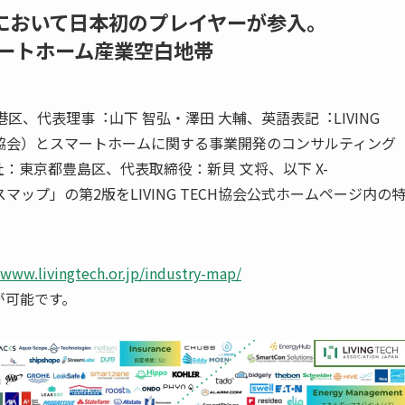
において日本初のプレイヤーが参入。
ートホーム産業空白地帯
港区、代表理事︓⼭下 智弘・澤田 大輔、英語表記︓LIVING
ING TECH協会）とスマートホームに関する事業開発のコンサルティング
本社：東京都豊島区、代表取締役：新貝 文将、以下 X-
マップ」の第2版をLIVING TECH協会公式ホームページ内の
/www.livingtech.or.jp/industry-map/
が可能です。